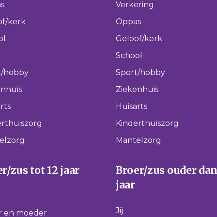
s
Verkering
of/kerk
Oppas
ol
Geloof/kerk
School
t/hobby
Sport/hobby
enhuis
Ziekenhuis
rts
Huisarts
rthuiszorg
Kinderthuiszorg
elzorg
Mantelzorg
r/zus tot 12 jaar
Broer/zus ouder dan
jaar
Jij
r en moeder