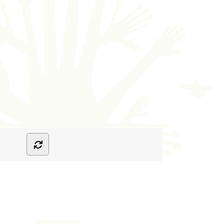
l
/hobby
nhuis
rts
rthuiszorg