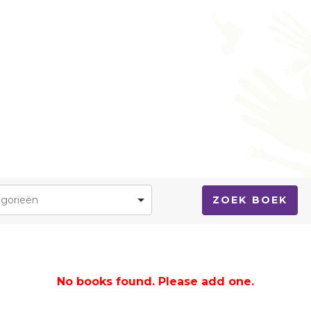
Sport/hobby
BSO
Schoo
Geloof/kerk
Sport/hobby
Sport
Ziekenhuis
Ziekenhuis
Zieke
Huisarts
Huisarts
Huisa
g
Mantelzorg
Kinderthuiszorg
Kinde
Kinderthuiszorg
Respijtzorg
Gemeente/instanties
No books found. Please add one.