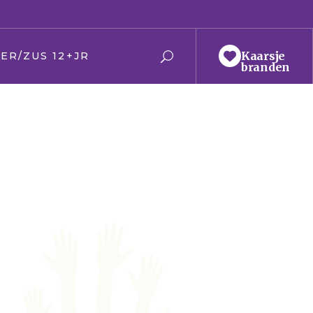
‎Kaarsje
ER/ZUS 12+JR
branden
r en moeder
 en zus
ier
en Oma
den
t
ring
s
f/kerk