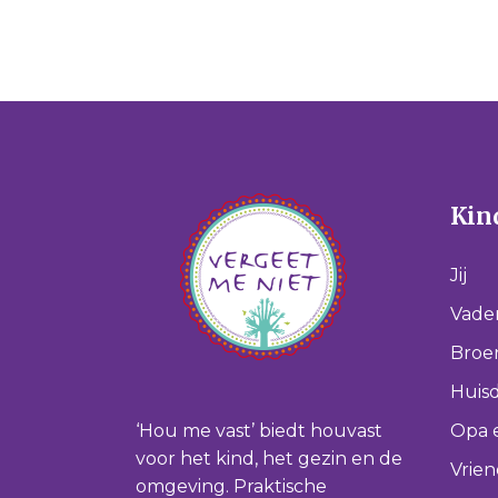
Kind
Jij
Vade
Broer
Huisd
‘Hou me vast’ biedt houvast
Opa 
voor het kind, het gezin en de
Vrie
omgeving. Praktische