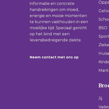
Oppa
informatie en concrete
handreikingen om moed,
Gelo
energie en mooie momenten
Scho
te kunnen vasthouden in een
moeilijke tijd. Speciaal gericht
BSO
op het kind met een
Spor
levensbedreigende ziekte.
Ziek
Huisa
Neem contact met ons op
Kinde
Mant
Broe
Jij
Vade