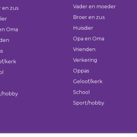
Vader en moeder
 en zus
Broer en zus
ier
Huisdier
en Oma
Opa en Oma
nden
Vrienden
s
Verkering
of/kerk
Oppas
ol
Geloof/kerk
School
t/hobby
Sport/hobby