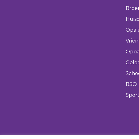
Broer
Huisd
Opa 
Vrie
Oppa
Gelo
Scho
BSO
Spor