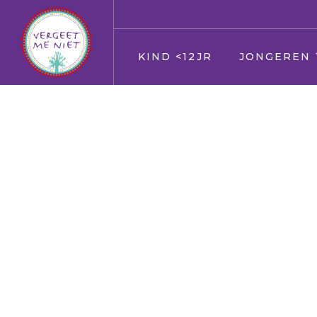
KIND <12JR
JONGEREN 
Jij
Jij
Vader en moeder
Vader en moed
Broer en zus
Broer en zus
Huisdier
Huisdier
Opa en Oma
Opa en Oma
Vrienden
Vrienden
Oppas
Verkering
Geloof/kerk
Oppas
School
Geloof/kerk