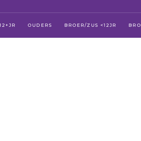
12+JR
OUDERS
BROER/ZUS <12JR
BRO
U
Jij
Jij
er
Uw zieke kind
Vader en moeder
Vade
Uw andere kinderen
Broer en zus
Broer
Uw partner
Huisdier
Huisd
(Schoon) ouders
Opa en Oma
Opa 
(Schoon) familie
Vrienden
Vrien
Vrienden & kennissen
Oppas
Verke
School
Geloof/kerk
Oppa
Uw werk
School
Geloo