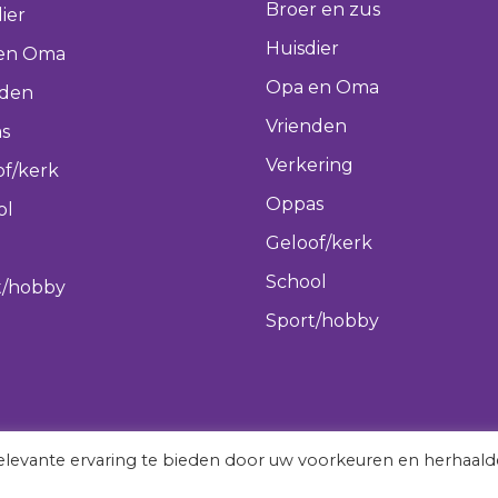
Broer en zus
ier
Huisdier
en Oma
Opa en Oma
nden
Vrienden
s
Verkering
of/kerk
Oppas
ol
Geloof/kerk
School
t/hobby
Sport/hobby
levante ervaring te bieden door uw voorkeuren en herhaald
vergeetmeniet.nl © 2022 All rights reserved.