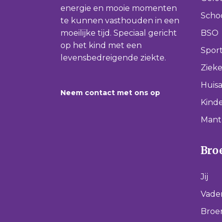
energie en mooie momenten
Scho
te kunnen vasthouden in een
moeilijke tijd. Speciaal gericht
BSO
op het kind met een
Spor
levensbedreigende ziekte.
Ziek
Huisa
Neem contact met ons op
Kinde
Mant
Broe
Jij
Vade
Broer