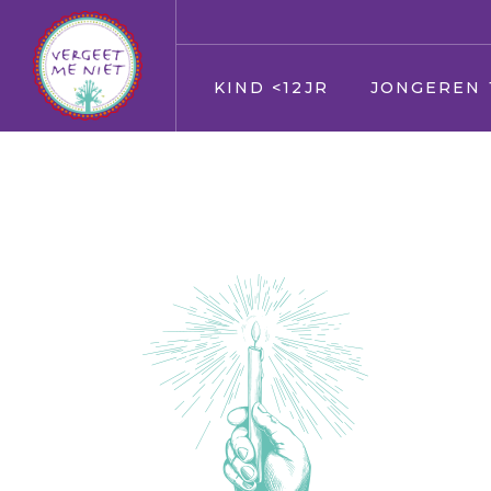
KIND <12JR
JONGEREN 
Jij
Jij
Vader en moeder
Vader en moed
Broer en zus
Broer en zus
Huisdier
Huisdier
Opa en Oma
Opa en Oma
Vrienden
Vrienden
Oppas
Verkering
Geloof/kerk
Oppas
School
Geloof/kerk