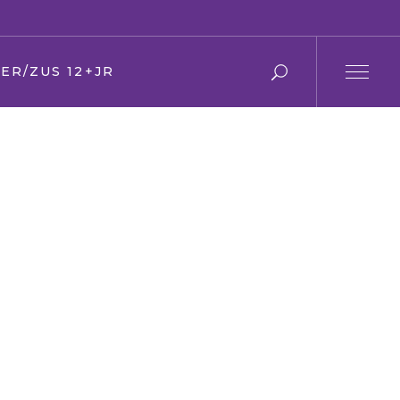
ER/ZUS 12+JR
r en moeder
 en zus
ier
en Oma
den
ring
s
f/kerk