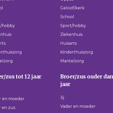
ol
Geloof/kerk
School
t/hobby
Sport/hobby
enhuis
Ziekenhuis
rts
Huisarts
rthuiszorg
Kinderthuiszorg
elzorg
Mantelzorg
r/zus tot 12 jaar
Broer/zus ouder dan
jaar
Jij
r en moeder
Vader en moeder
 en zus