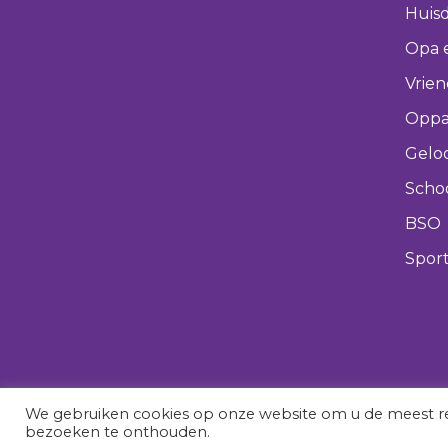
Huisd
Opa 
Vrie
Oppa
Gelo
Scho
BSO
Spor
We gebruiken cookies op onze website om u de meest re
bezoeken te onthouden.