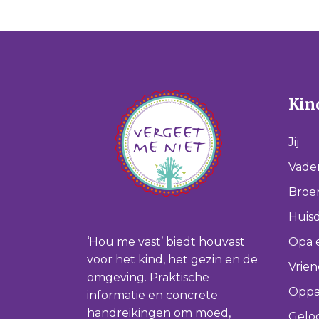
Kind
Jij
Vade
Broer
Huisd
‘Hou me vast’ biedt houvast
Opa 
voor het kind, het gezin en de
Vrie
omgeving. Praktische
Oppa
informatie en concrete
handreikingen om moed,
Gelo