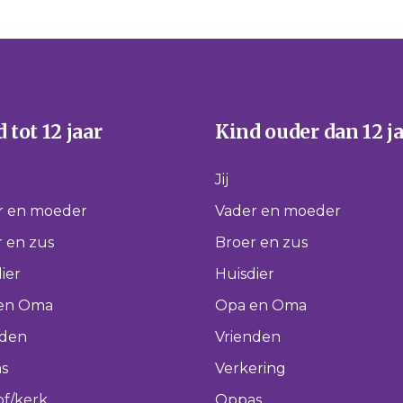
 tot 12 jaar
Kind ouder dan 12 j
Jij
r en moeder
Vader en moeder
 en zus
Broer en zus
ier
Huisdier
en Oma
Opa en Oma
nden
Vrienden
s
Verkering
of/kerk
Oppas