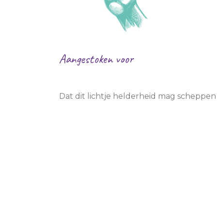
BSO
School
Sport/hobby
Sport/hobby
Ziekenhuis
Ziekenhuis
Huisarts
Huisarts
Aangestoken voor
KinderThuisZorg
Kinderthuiszor
Anna Maria
Dat dit lichtje helderheid mag scheppen