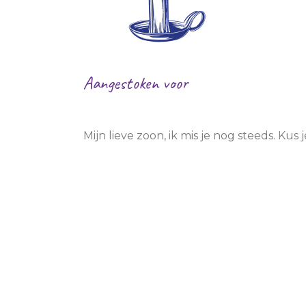
BSO
School
Sport/hobby
Sport/hobby
Ziekenhuis
Ziekenhuis
Huisarts
Huisarts
Aangestoken voor
KinderThuisZorg
Kinderthuiszor
Arthur
Mijn lieve zoon, ik mis je nog steeds. Kus