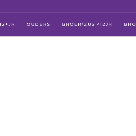
12+JR
OUDERS
BROER/ZUS <12JR
BRO
U
Jij
Jij
er
Uw zieke kind
Vader en moeder
Vade
Uw andere kinderen
Broer en zus
Broer
Uw partner
Huisdier
Huisd
(Schoon) ouders
Opa en Oma
Opa 
(Schoon) familie
Vrienden
Vrien
Vrienden & kennissen
Oppas
Verke
School
Geloof/kerk
Oppa
Uw werk
School
Geloo