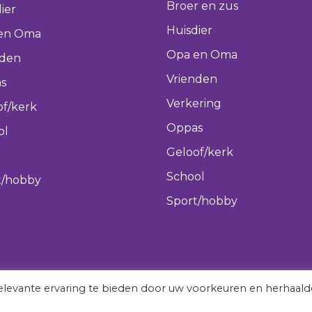
Broer en zus
ier
Huisdier
en Oma
Opa en Oma
nden
Vrienden
s
Verkering
of/kerk
Oppas
ol
Geloof/kerk
School
t/hobby
Sport/hobby
levante ervaring te bieden door uw voorkeuren en herhaald
vergeetmeniet.nl © 2022 All rights reserved.