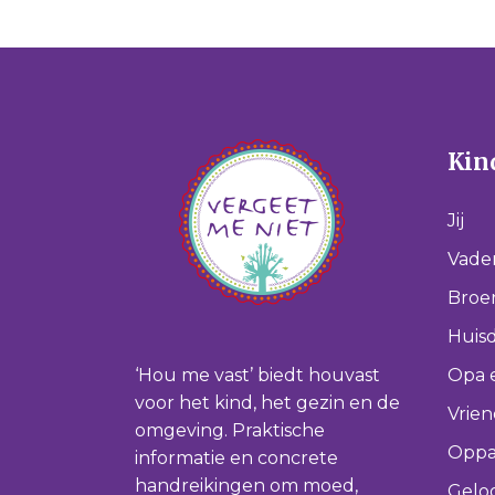
Kind
Jij
Vade
Broer
Huisd
‘Hou me vast’ biedt houvast
Opa 
voor het kind, het gezin en de
Vrie
omgeving. Praktische
Oppa
informatie en concrete
handreikingen om moed,
Gelo