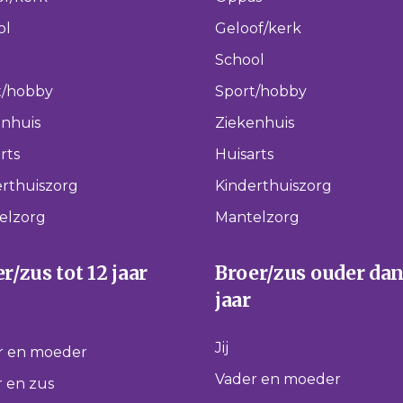
ol
Geloof/kerk
School
t/hobby
Sport/hobby
enhuis
Ziekenhuis
rts
Huisarts
rthuiszorg
Kinderthuiszorg
elzorg
Mantelzorg
r/zus tot 12 jaar
Broer/zus ouder dan
jaar
Jij
r en moeder
Vader en moeder
 en zus