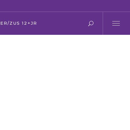
ER/ZUS 12+JR
r en moeder
 en zus
ier
en Oma
den
ring
s
f/kerk