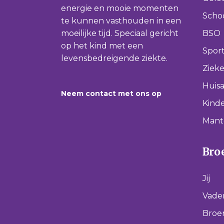
energie en mooie momenten
Scho
te kunnen vasthouden in een
moeilijke tijd. Speciaal gericht
BSO
op het kind met een
Spor
levensbedreigende ziekte.
Ziek
Huisa
Neem contact met ons op
Kinde
Mant
Broe
Jij
Vade
Broer