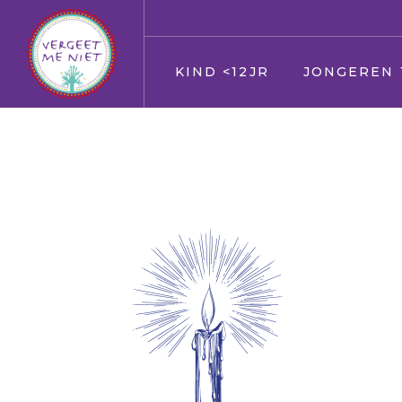
KIND <12JR
JONGEREN 
Jij
Jij
Vader en moeder
Vader en moed
Broer en zus
Broer en zus
Huisdier
Huisdier
Opa en Oma
Opa en Oma
Vrienden
Vrienden
Oppas
Verkering
Geloof/kerk
Oppas
School
Geloof/kerk