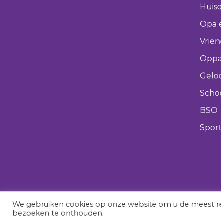
Huisd
Opa 
Vrie
Oppa
Gelo
Scho
BSO
Spor
We gebruiken cookies op onze website om u de meest re
bezoeken te onthouden.