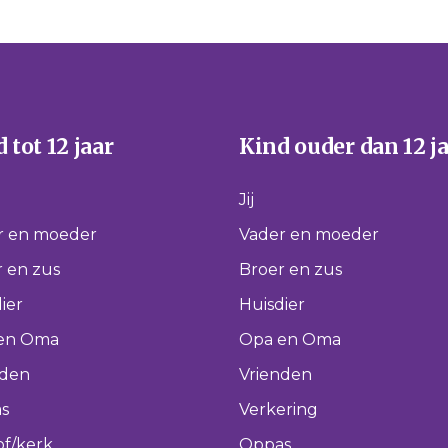
 tot 12 jaar
Kind ouder dan 12 j
Jij
r en moeder
Vader en moeder
 en zus
Broer en zus
ier
Huisdier
en Oma
Opa en Oma
nden
Vrienden
s
Verkering
of/kerk
Oppas