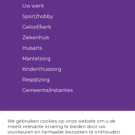
Uw werk
Sport/hobby
Geloof/kerk
Ziekenhuis
Huisarts
Mantelzorg
Kinderthuiszorg
Respijtzorg
Gemeente/instanties
We gebruiken cookies op onze website om u de
meest relevante ervaring te bieden door uw
voorkeuren en herhaalde bezoeken te onthouden.