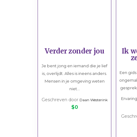
BSO
School
Sport/hobby
Sport/hobby
Ziekenhuis
Ziekenhuis
Huisarts
Huisarts
KinderThuisZorg
Kinderthuiszor
Verder zonder jou
Ik w
z
Je bent jong en iemand die je lief
Een gids
is, overlijdt. Alles is ineens anders.
ongemak
Mensen in je omgeving weten
gesprekk
niet...
Ervarin
Geschreven door
Daan Westerink
$0
Geschr