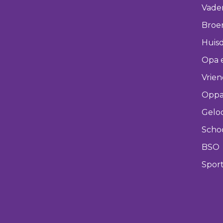
Vade
Broer
Huisd
Opa 
Vrie
Oppa
Gelo
Scho
BSO
Spor