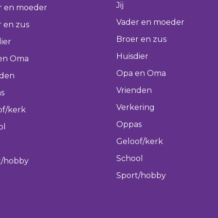
Jij
r en moeder
Vader en moeder
 en zus
Broer en zus
ier
Huisdier
en Oma
Opa en Oma
nden
Vrienden
s
Verkering
of/kerk
Oppas
ol
Geloof/kerk
School
t/hobby
Sport/hobby