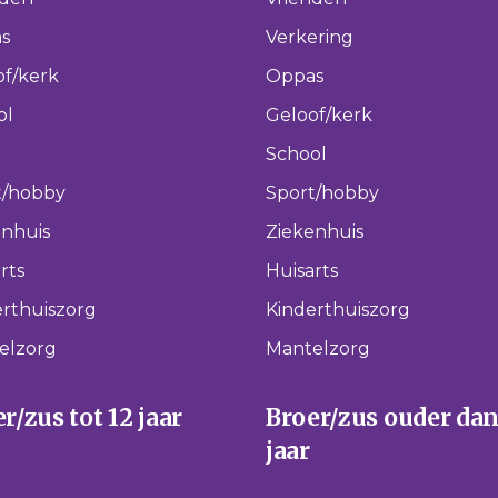
s
Verkering
of/kerk
Oppas
ol
Geloof/kerk
School
t/hobby
Sport/hobby
enhuis
Ziekenhuis
rts
Huisarts
rthuiszorg
Kinderthuiszorg
elzorg
Mantelzorg
r/zus tot 12 jaar
Broer/zus ouder dan
jaar