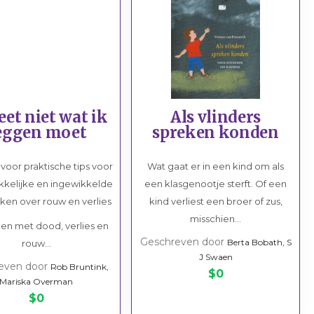
Sport/hobby
BSO
Schoo
Geloof/kerk
Sport/hobby
Sport
Ziekenhuis
Ziekenhuis
Zieke
Huisarts
Huisarts
Huisa
g
Mantelzorg
Kinderthuiszorg
Kinde
eet niet wat ik
Als vlinders
Kinderthuiszorg
eggen moet
spreken konden
Respijtzorg
 voor praktische tips voor
Wat gaat er in een kind om als
Gemeente/instanties
kelijke en ingewikkelde
een klasgenootje sterft. Of een
en over rouw en verlies
kind verliest een broer of zus,
misschien...
gen met dood, verlies en
Geschreven door
Berta Bobath, S
rouw...
J Swaen
even door
Rob Bruntink,
$0
Mariska Overman
$0