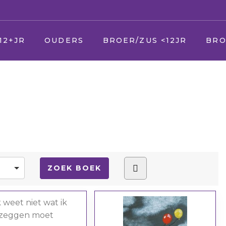
12+JR
OUDERS
BROER/ZUS <12JR
BRO
U
Jij
Jij
er
Uw zieke kind
Vader en moeder
Vade
Uw andere kinderen
Broer en zus
Broer
Uw partner
Huisdier
Huisd
(Schoon) ouders
Opa en Oma
Opa 
(Schoon) familie
Vrienden
Vrien
Vrienden & kennissen
Oppas
Verke
School
Geloof/kerk
Oppa
Uw werk
School
Geloo