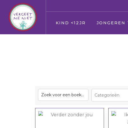
KIND <12JR
JONGEREN 
Jij
Jij
Vader en moeder
Vader en moed
Broer en zus
Broer en zus
Huisdier
Huisdier
Opa en Oma
Opa en Oma
Vrienden
Vrienden
Oppas
Verkering
Geloof/kerk
Oppas
School
Geloof/kerk