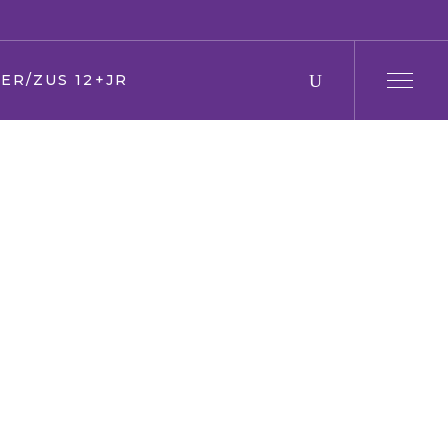
ER/ZUS 12+JR
r en moeder
 en zus
ier
en Oma
den
ring
s
f/kerk