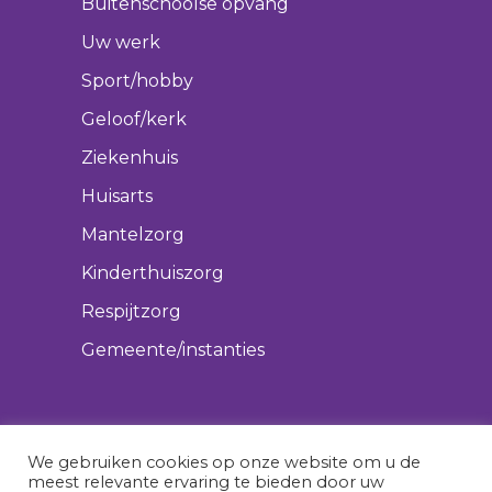
Buitenschoolse opvang
Uw werk
Sport/hobby
Geloof/kerk
Ziekenhuis
Huisarts
Mantelzorg
Kinderthuiszorg
Respijtzorg
Gemeente/instanties
We gebruiken cookies op onze website om u de
meest relevante ervaring te bieden door uw