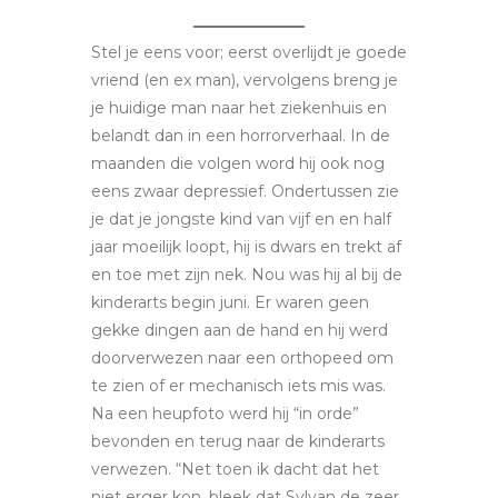
Stel je eens voor; eerst overlijdt je goede
vriend (en ex man), vervolgens breng je
je huidige man naar het ziekenhuis en
belandt dan in een horrorverhaal. In de
maanden die volgen word hij ook nog
eens zwaar depressief. Ondertussen zie
je dat je jongste kind van vijf en en half
jaar moeilijk loopt, hij is dwars en trekt af
en toe met zijn nek. Nou was hij al bij de
kinderarts begin juni. Er waren geen
gekke dingen aan de hand en hij werd
doorverwezen naar een orthopeed om
te zien of er mechanisch iets mis was.
Na een heupfoto werd hij “in orde”
bevonden en terug naar de kinderarts
verwezen. “Net toen ik dacht dat het
niet erger kon, bleek dat Sylvan de zeer