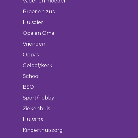
Vader en moeder
Broer en zus
Huisdier
Opa en Oma
Vrienden
Oppas
Geloof/kerk
School
BSO
Sport/hobby
Ziekenhuis
Huisarts
Kinderthuiszorg