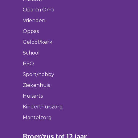
Opa en Oma
Vrienden
Oppas
Geloof/kerk
School
BSO
Sport/hobby
Ziekenhuis
Huisarts
Kinderthuiszorg
Mantelzorg
Broer/zus tot 12 jaar