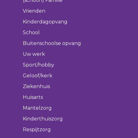
(schoon) Familie
Vrienden
Kinderdagopvang
School
Buitenschoolse opvang
Uw werk
Sport/hobby
Geloof/kerk
Ziekenhuis
Huisarts
Mantelzorg
Kinderthuiszorg
Respijtzorg