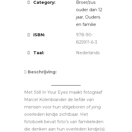
Category:
Broer/zus
ouder dan 12
jaar
,
Ouders
en familie
ISBN:
978-90-
825911-6-3
Taal:
Nederlands
Beschrijving:
Met Still In Your Eyes maakt fotograaf
Marcel Kolenbrander de liefde van
mensen voor hun stilgeboren of jong
overleden kindje zichtbaar. Het
fotoboek bevat foto’s van familieleden
die denken aan hun overleden kindje(s).