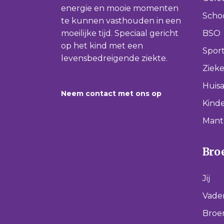
energie en mooie momenten
Scho
te kunnen vasthouden in een
moeilijke tijd. Speciaal gericht
BSO
op het kind met een
Spor
levensbedreigende ziekte.
Ziek
Huisa
Neem contact met ons op
Kinde
Mant
Broe
Jij
Vade
Broer