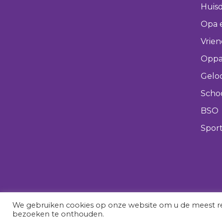
Huisd
Opa 
Vrie
Oppa
Gelo
Scho
BSO
Spor
We gebruiken cookies op onze website om u de meest re
bezoeken te onthouden.