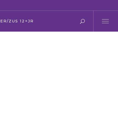
ER/ZUS 12+JR
r en moeder
 en zus
ier
en Oma
den
ring
s
f/kerk