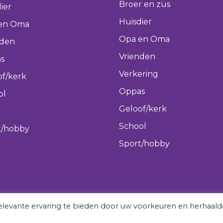
Broer en zus
ier
Huisdier
en Oma
Opa en Oma
nden
Vrienden
s
Verkering
of/kerk
Oppas
ol
Geloof/kerk
School
t/hobby
Sport/hobby
levante ervaring te bieden door uw voorkeuren en herhaald
vergeetmeniet.nl © 2022 All rights reserved.