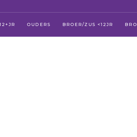
12+JR
OUDERS
BROER/ZUS <12JR
BRO
U
Jij
Jij
er
Uw zieke kind
Vader en moeder
Vade
Uw andere kinderen
Broer en zus
Broer
Uw partner
Huisdier
Huisd
(Schoon) ouders
Opa en Oma
Opa 
(Schoon) familie
Vrienden
Vrien
Vrienden & kennissen
Oppas
Verke
School
Geloof/kerk
Oppa
Uw werk
School
Geloo