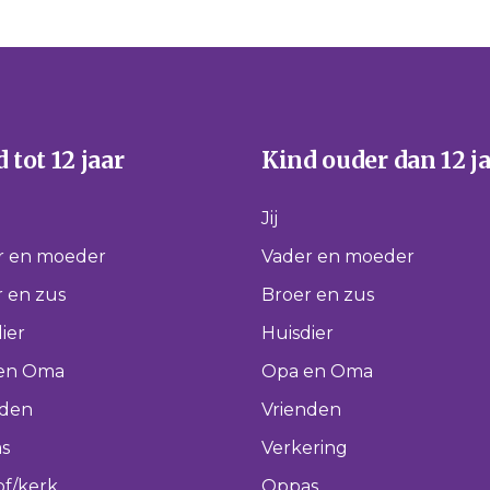
 tot 12 jaar
Kind ouder dan 12 j
Jij
r en moeder
Vader en moeder
 en zus
Broer en zus
ier
Huisdier
en Oma
Opa en Oma
nden
Vrienden
s
Verkering
of/kerk
Oppas