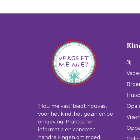
Kind
Jij
Vade
Broer
Huisd
‘Hou me vast’ biedt houvast
Opa 
voor het kind, het gezin en de
Vrie
omgeving. Praktische
Oppa
informatie en concrete
handreikingen om moed,
Gelo