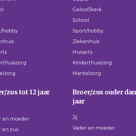
ol
Geloof/kerk
School
t/hobby
Sport/hobby
enhuis
Ziekenhuis
rts
Huisarts
rthuiszorg
Kinderthuiszorg
elzorg
Mantelzorg
r/zus tot 12 jaar
Broer/zus ouder dan
jaar
Jij
r en moeder
Vader en moeder
 en zus