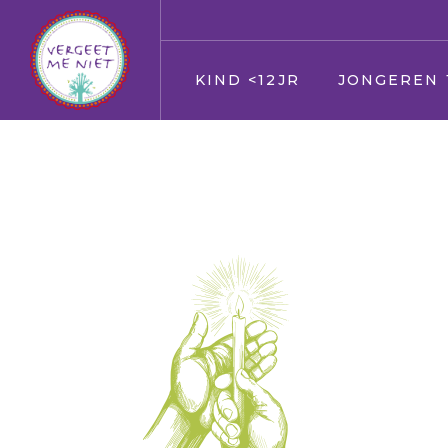
KIND <12JR
JONGEREN 
Jij
Jij
Vader en moeder
Vader en moed
Broer en zus
Broer en zus
Huisdier
Huisdier
Opa en Oma
Opa en Oma
Vrienden
Vrienden
Oppas
Verkering
Geloof/kerk
Oppas
School
Geloof/kerk