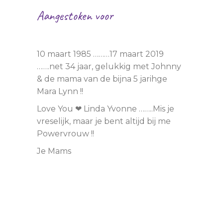
Aangestoken voor
Linda Yvonne …LY❤LY
10 maart 1985 ………17 maart 2019
…….net 34 jaar, gelukkig met Johnny
& de mama van de bijna 5 jarihge
Mara Lynn !!
Love You ❤ Linda Yvonne ……..Mis je
vreselijk, maar je bent altijd bij me
Powervrouw !!
Je Mams