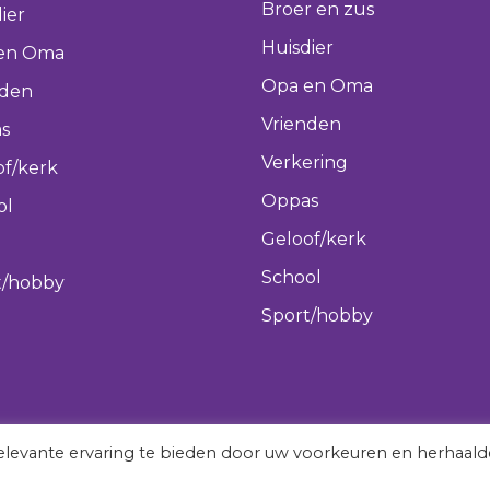
Broer en zus
ier
Huisdier
en Oma
Opa en Oma
nden
Vrienden
s
Verkering
of/kerk
Oppas
ol
Geloof/kerk
School
t/hobby
Sport/hobby
levante ervaring te bieden door uw voorkeuren en herhaald
vergeetmeniet.nl © 2022 All rights reserved.