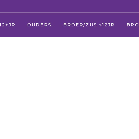
12+JR
OUDERS
BROER/ZUS <12JR
BRO
U
Jij
Jij
er
Uw zieke kind
Vader en moeder
Vade
Uw andere kinderen
Broer en zus
Broer
Uw partner
Huisdier
Huisd
(Schoon) ouders
Opa en Oma
Opa 
(Schoon) familie
Vrienden
Vrien
Vrienden & kennissen
Oppas
Verke
School
Geloof/kerk
Oppa
Uw werk
School
Geloo