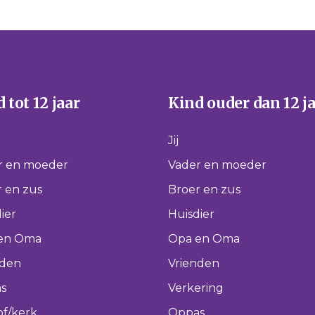
 tot 12 jaar
Kind ouder dan 12 j
Jij
r en moeder
Vader en moeder
 en zus
Broer en zus
ier
Huisdier
en Oma
Opa en Oma
nden
Vrienden
s
Verkering
of/kerk
Oppas