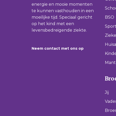
energie en mooie momenten
Scho
te kunnen vasthouden in een
moeilijke tijd. Speciaal gericht
BSO
op het kind met een
Spor
levensbedreigende ziekte.
Ziek
Huisa
Neem contact met ons op
Kinde
Mant
Broe
Jij
Vade
Broer