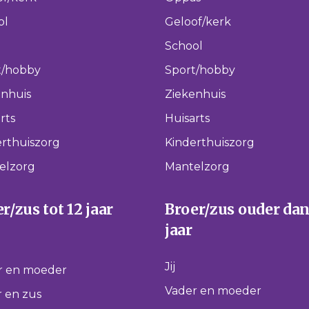
ol
Geloof/kerk
School
t/hobby
Sport/hobby
enhuis
Ziekenhuis
rts
Huisarts
rthuiszorg
Kinderthuiszorg
elzorg
Mantelzorg
r/zus tot 12 jaar
Broer/zus ouder dan
jaar
Jij
r en moeder
Vader en moeder
 en zus