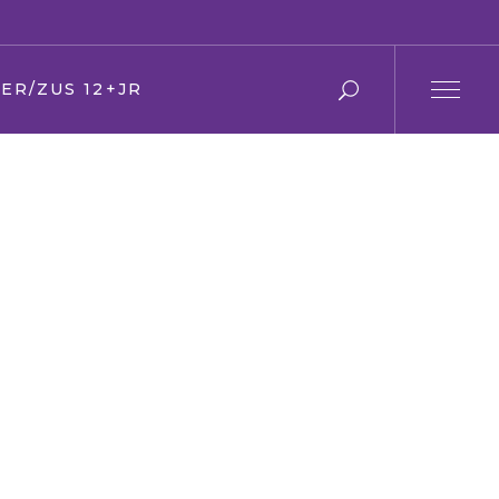
ER/ZUS 12+JR
r en moeder
 en zus
ier
en Oma
den
ring
s
f/kerk