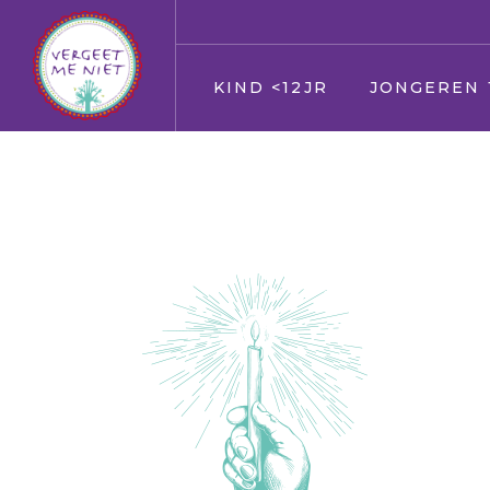
KIND <12JR
JONGEREN 
Jij
Jij
Vader en moeder
Vader en moed
Broer en zus
Broer en zus
Huisdier
Huisdier
Opa en Oma
Opa en Oma
Vrienden
Vrienden
Oppas
Verkering
Geloof/kerk
Oppas
School
Geloof/kerk