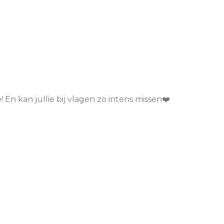
Sport/hobby
BSO
Schoo
Geloof/kerk
Sport/hobby
Sport
Ziekenhuis
Ziekenhuis
Zieke
Huisarts
Huisarts
Huisa
g
Mantelzorg
Kinderthuiszorg
Kinde
Kinderthuiszorg
! En kan jullie bij vlagen zo intens missen❤️
Respijtzorg
Gemeente/instanties