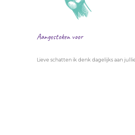
BSO
School
Sport/hobby
Sport/hobby
Ziekenhuis
Ziekenhuis
Huisarts
Huisarts
Aangestoken voor
KinderThuisZorg
Kinderthuiszor
Mama en papa
Lieve schatten ik denk dagelijks aan jullie