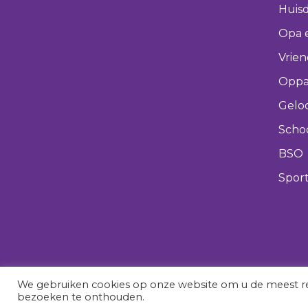
Huisd
Opa 
Vrie
Oppa
Gelo
Scho
BSO
Spor
We gebruiken cookies op onze website om u de meest re
bezoeken te onthouden.