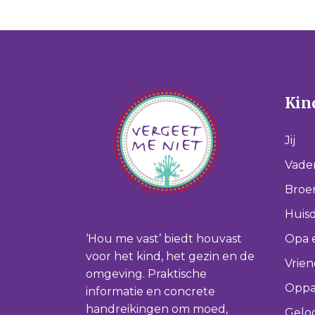
Kind
Jij
Vade
Broer
Huisd
‘Hou me vast’ biedt houvast
Opa 
voor het kind, het gezin en de
Vrie
omgeving. Praktische
Oppa
informatie en concrete
handreikingen om moed,
Gelo