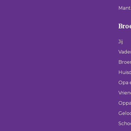
Mant
Broe
Jij
Vade
Broer
Huisd
Opa 
Vrie
Oppa
Gelo
Scho