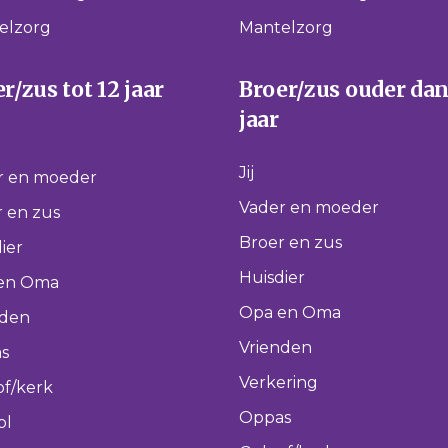
elzorg
Mantelzorg
r/zus tot 12 jaar
Broer/zus ouder dan
jaar
Jij
r en moeder
Vader en moeder
 en zus
Broer en zus
ier
Huisdier
en Oma
Opa en Oma
nden
Vrienden
s
Verkering
of/kerk
Oppas
ol