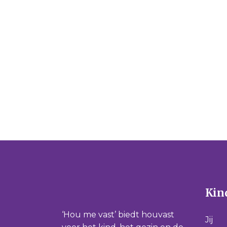
BSO
School
Sport/hobby
Sport/hobby
Ziekenhuis
Ziekenhuis
Huisarts
Huisarts
KinderThuisZorg
Kinderthuiszor
Kind
‘Hou me vast’ biedt houvast
Jij