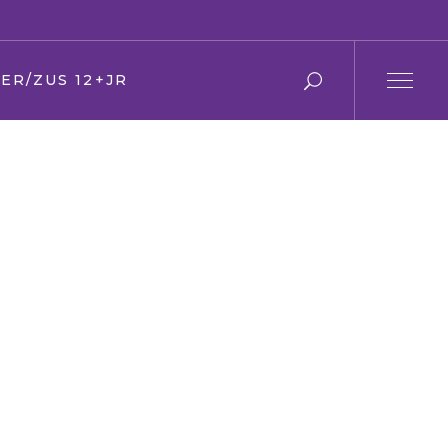
ER/ZUS 12+JR
r en moeder
 en zus
ier
en Oma
den
ring
s
f/kerk