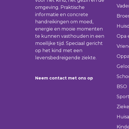
voor het kind, het gezin en de
Vade
omgeving. Praktische
informatie en concrete
Broer
handreikingen om moed,
Huisd
energie en mooie momenten
te kunnen vasthouden in een
Opa 
moeilijke tijd. Speciaal gericht
Vrie
op het kind met een
Oppa
levensbedreigende ziekte.
Gelo
Scho
Neem contact met ons op
BSO
Spor
Ziek
Huisa
Kinde