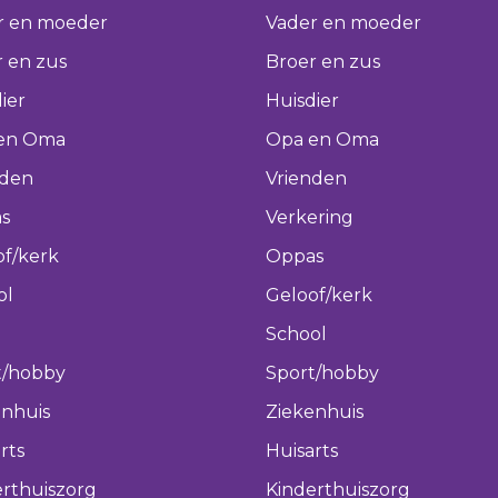
r en moeder
Vader en moeder
 en zus
Broer en zus
ier
Huisdier
en Oma
Opa en Oma
nden
Vrienden
s
Verkering
of/kerk
Oppas
ol
Geloof/kerk
School
t/hobby
Sport/hobby
enhuis
Ziekenhuis
rts
Huisarts
rthuiszorg
Kinderthuiszorg