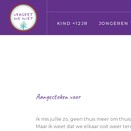
KIND <12JR
JONGEREN 
Jij
Jij
Vader en moeder
Vader en moed
Broer en zus
Broer en zus
Huisdier
Huisdier
Opa en Oma
Opa en Oma
Aangestoken voor
Vrienden
Vrienden
Mama en Papa
Oppas
Verkering
Geloof/kerk
Oppas
Ik mis jullie zo, geen thuis meer om thui
Maar ik weet dat we elkaar ooit weer ter
School
Geloof/kerk