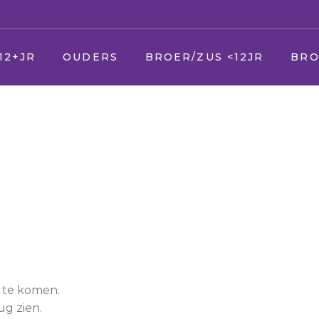
12+JR
OUDERS
BROER/ZUS <12JR
BRO
U
Jij
Jij
er
Uw zieke kind
Vader en moeder
Vade
Uw andere kinderen
Broer en zus
Broer
Uw partner
Huisdier
Huisd
(Schoon) ouders
Opa en Oma
Opa 
(Schoon) familie
Vrienden
Vrien
Vrienden & kennissen
Oppas
Verke
School
Geloof/kerk
Oppa
s te komen.
ug zien.
Uw werk
School
Geloo