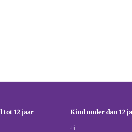
Sport/hobby
BSO
Schoo
Geloof/kerk
Sport/hobby
Sport
Ziekenhuis
Ziekenhuis
Zieke
Huisarts
Huisarts
Huisa
g
Mantelzorg
Kinderthuiszorg
Kinde
Kinderthuiszorg
Respijtzorg
Gemeente/instanties
 tot 12 jaar
Kind ouder dan 12 j
Jij