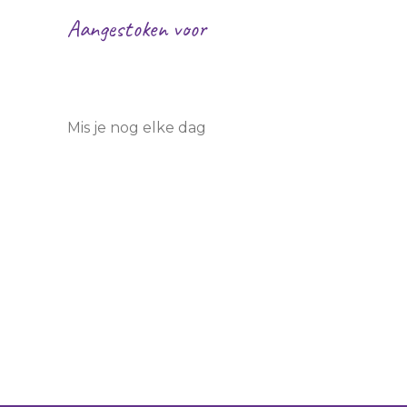
Aangestoken voor
Maria Derkje Witmus
van der H
Mis je nog elke dag