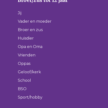
Broer/zus tot 12 jaar
Jij
Vader en moeder
Broer en zus
Huisdier
Opa en Oma
Vrienden
Oppas
Geloof/kerk
School
BSO
Sport/hobby