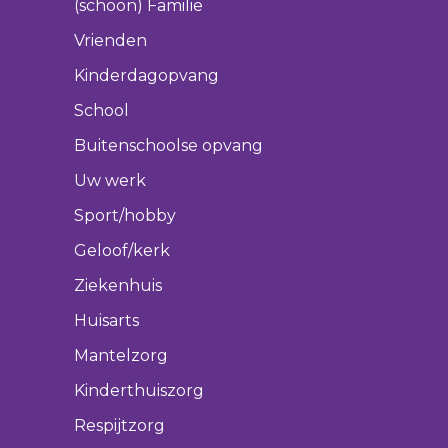
(schoon) Familie
Vrienden
Kinderdagopvang
School
Buitenschoolse opvang
Uw werk
Sport/hobby
Geloof/kerk
Ziekenhuis
Huisarts
Mantelzorg
Kinderthuiszorg
Respijtzorg