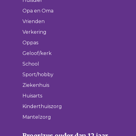
Huisdier
Opa en Oma
Vrienden
Verkering
Oppas
Geloof/kerk
School
Sport/hobby
Ziekenhuis
Huisarts
Kinderthuiszorg
Mantelzorg
Broer/zus ouder dan 12 jaar