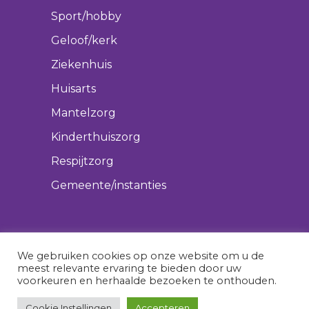
Sport/hobby
Geloof/kerk
Ziekenhuis
Huisarts
Mantelzorg
Kinderthuiszorg
Respijtzorg
Gemeente/instanties
We gebruiken cookies op onze website om u de
meest relevante ervaring te bieden door uw
voorkeuren en herhaalde bezoeken te onthouden.
vergeetmeniet.nl © 2022 All rights
Cookie Instellingen
Accepteren