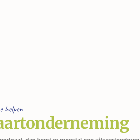
Sport/hobby
BSO
Schoo
Geloof/kerk
Sport/hobby
Sport
Ziekenhuis
Ziekenhuis
Zieke
Huisarts
Huisarts
Huisar
Mantelzorg
Kinderthuiszorg
Kinder
Kinderthuiszorg
Respijtzorg
Gemeente/instanties
e helpen
aartonderneming
oodgaat, dan komt er meestal een uitvaartondern