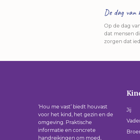
De dag van 
Op de dag van 
dat mensen di
zorgen dat ied
Kind
‘Hou me vast’ biedt houvast
Jij
voor het kind, het gezin en de
Vade
omgeving. Praktische
informatie en concrete
Broer
handreikingen om moed,