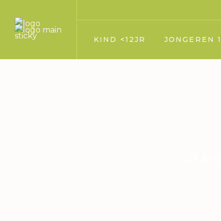
KIND <12JR
JONGEREN 1
Jij
Jij
Vader en moeder
Vader en moede
Broer en zus
Broer en zus
Huisdier
Huisdier
Opa en Oma
Opa en Oma
Ik ben 
Vrienden
Vrienden
Oppas
Verkering
Geloof/kerk
Oppas
School
Geloof/kerk