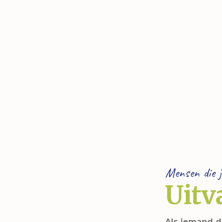
BSO
School
Sport/hobby
Sport/hobby
Ziekenhuis
Ziekenhuis
Huisarts
Huisarts
KinderThuisZorg
Kinderthuiszorg
Mensen die j
Uitv
Als iemand d