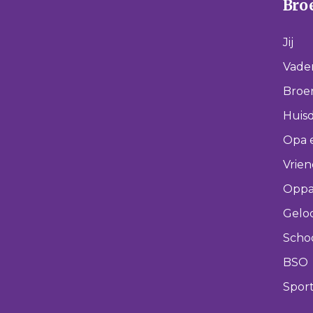
Broe
Jij
Vade
Broer
Huisd
Opa 
Vrie
Oppa
Gelo
Scho
BSO
Spor