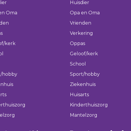
ier
Huisdier
en Oma
Opa en Oma
nden
Vrienden
s
Verkering
of/kerk
Oppas
ol
Geloof/kerk
School
t/hobby
Sport/hobby
enhuis
Ziekenhuis
rts
Huisarts
rthuiszorg
Kinderthuiszorg
elzorg
Mantelzorg