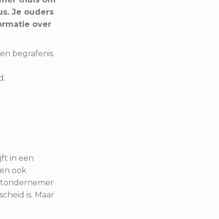
us. Je ouders
ormatie over
een begrafenis
d.
jft in een
sen ook
artondernemer
scheid is. Maar