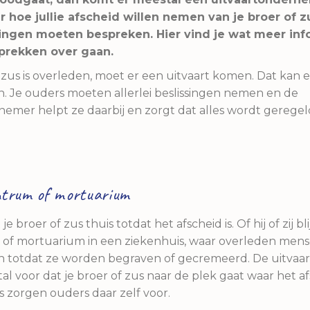
r hoe jullie afscheid willen nemen van je broer of z
dingen moeten bespreken. Hier vind je wat meer inf
prekken over gaan.
 zus is overleden, moet er een uitvaart komen. Dat kan 
jn. Je ouders moeten allerlei beslissingen nemen en de
emer helpt ze daarbij en zorgt dat alles wordt geregel
trum of mortuarium
 je broer of zus thuis totdat het afscheid is. Of hij of zij bli
f mortuarium in een ziekenhuis, waar overleden men
n totdat ze worden begraven of gecremeerd. De uitva
al voor dat je broer of zus naar de plek gaat waar het af
oms zorgen ouders daar zelf voor.