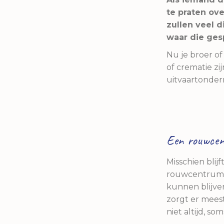
te praten ove
zullen veel 
waar die ges
Nu je broer of
of crematie zi
uitvaartondern
Een rouwcen
Misschien blijft
rouwcentrum o
kunnen blijve
zorgt er meest
niet altijd, s