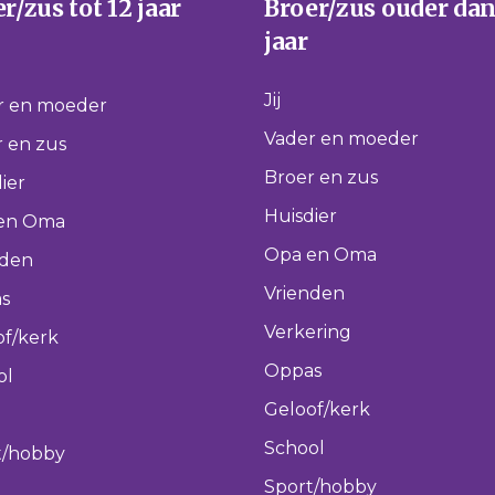
r/zus tot 12 jaar
Broer/zus ouder dan
jaar
Jij
r en moeder
Vader en moeder
 en zus
Broer en zus
ier
Huisdier
en Oma
Opa en Oma
nden
Vrienden
s
Verkering
of/kerk
Oppas
ol
Geloof/kerk
School
t/hobby
Sport/hobby