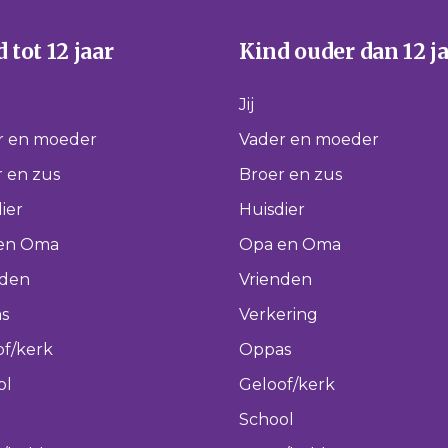
 tot 12 jaar
Kind ouder dan 12 j
Jij
r en moeder
Vader en moeder
 en zus
Broer en zus
ier
Huisdier
en Oma
Opa en Oma
nden
Vrienden
s
Verkering
of/kerk
Oppas
ol
Geloof/kerk
School