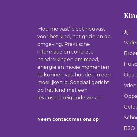
Kind
‘Hou me vast’ biedt houvast
Jij
voor het kind, het gezin en de
Vade
omgeving. Praktische
informatie en concrete
Broer
handreikingen om moed,
Huisd
energie en mooie momenten
te kunnen vasthouden in een
Opa 
moeilijke tijd. Speciaal gericht
Vrie
op het kind met een
Oppa
levensbedreigende ziekte.
Gelo
Scho
Neem contact met ons op
BSO