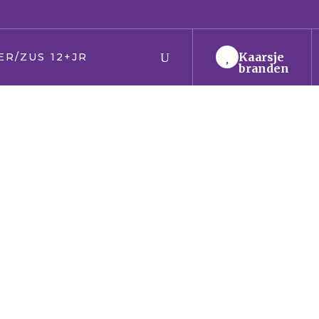
‎Kaarsje
ER/ZUS 12+JR
branden
 en moeder
 en zus
er
en Oma
den
t
ring
s
/kerk