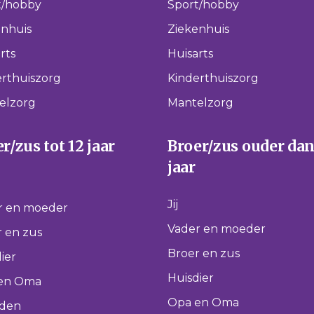
t/hobby
Sport/hobby
enhuis
Ziekenhuis
rts
Huisarts
rthuiszorg
Kinderthuiszorg
elzorg
Mantelzorg
r/zus tot 12 jaar
Broer/zus ouder dan
jaar
Jij
r en moeder
Vader en moeder
 en zus
Broer en zus
ier
Huisdier
en Oma
Opa en Oma
nden