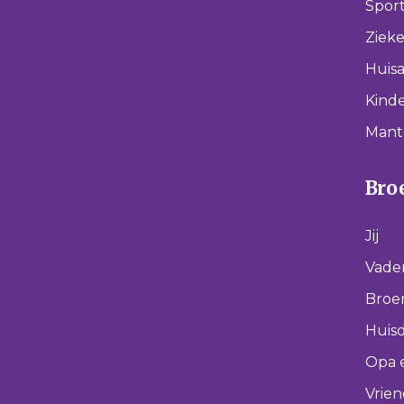
Spor
Ziek
Huisa
Kinde
Mant
Broe
Jij
Vade
Broer
Huisd
Opa 
Vrie