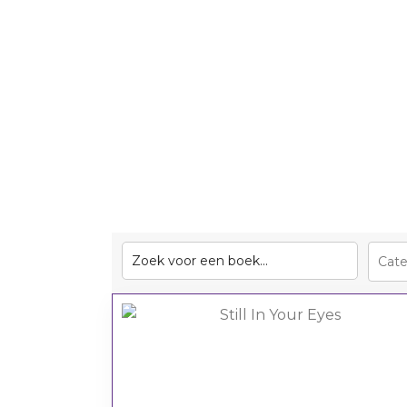
BSO
School
Sport/hobby
Sport/hobby
Ziekenhuis
Ziekenhuis
Huisarts
Huisarts
KinderThuisZorg
Kinderthuiszorg