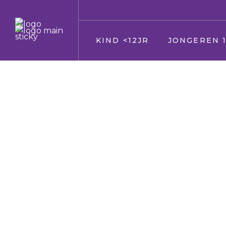
KIND <12JR
JONGEREN 1
Jij
Jij
Vader en moeder
Vader en moede
Broer en zus
Broer en zus
Huisdier
Huisdier
Opa en Oma
Opa en Oma
Vrienden
Vrienden
Oppas
Verkering
Geloof/kerk
Oppas
School
Geloof/kerk