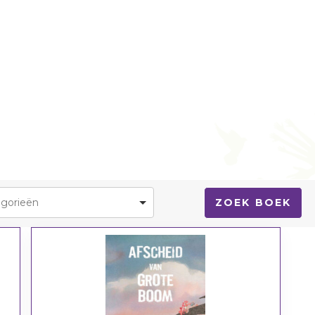
Sport/hobby
BSO
Schoo
Geloof/kerk
Sport/hobby
Sport
Ziekenhuis
Ziekenhuis
Zieke
Huisarts
Huisarts
Huisa
g
Mantelzorg
Kinderthuiszorg
Kinde
Kinderthuiszorg
Respijtzorg
Gemeente/instanties