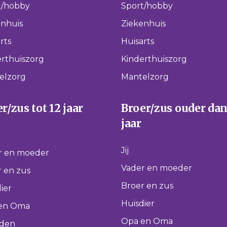
t/hobby
Sport/hobby
enhuis
Ziekenhuis
rts
Huisarts
rthuiszorg
Kinderthuiszorg
elzorg
Mantelzorg
r/zus tot 12 jaar
Broer/zus ouder dan
jaar
Jij
r en moeder
Vader en moeder
 en zus
Broer en zus
ier
Huisdier
en Oma
Opa en Oma
nden