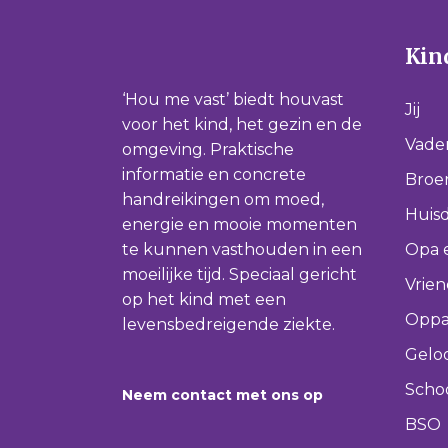
Kind
‘Hou me vast’ biedt houvast
Jij
voor het kind, het gezin en de
Vade
omgeving. Praktische
informatie en concrete
Broer
handreikingen om moed,
Huisd
energie en mooie momenten
te kunnen vasthouden in een
Opa 
moeilijke tijd. Speciaal gericht
Vrie
op het kind met een
Oppa
levensbedreigende ziekte.
Gelo
Scho
Neem contact met ons op
BSO