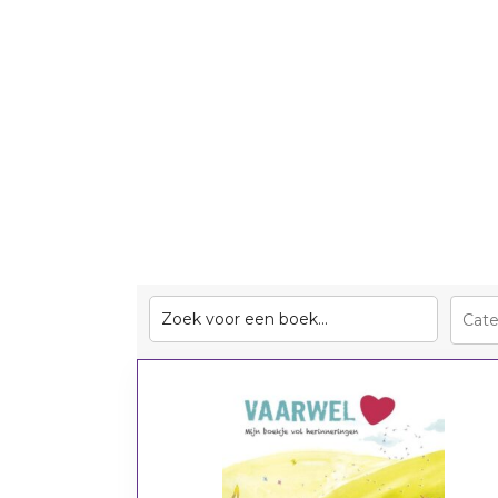
BSO
School
Sport/hobby
Sport/hobby
Ziekenhuis
Ziekenhuis
Huisarts
Huisarts
KinderThuisZorg
Kinderthuiszor