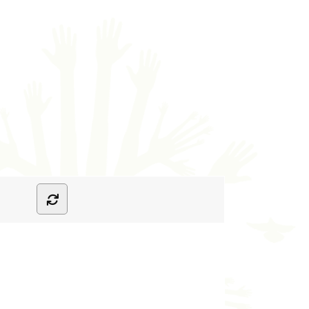
l
/hobby
nhuis
rts
rthuiszorg