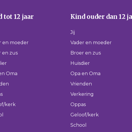
 tot 12 jaar
Kind ouder dan 12 j
Jij
r en moeder
Vader en moeder
 en zus
Broer en zus
ier
Huisdier
en Oma
Opa en Oma
nden
Vrienden
s
Verkering
of/kerk
Oppas
ol
Geloof/kerk
School