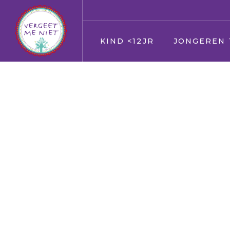
KIND <12JR
JONGEREN 
Jij
Jij
Vader en moeder
Vader en moed
Broer en zus
Broer en zus
Huisdier
Huisdier
Opa en Oma
Opa en Oma
Vrienden
Vrienden
Oppas
Verkering
Geloof/kerk
Oppas
School
Geloof/kerk