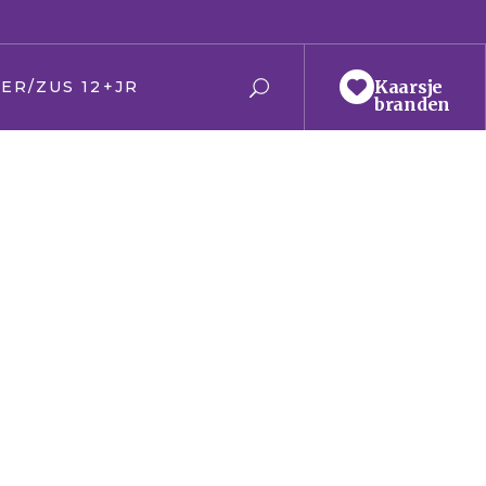
‎Kaarsje
ER/ZUS 12+JR
branden
r en moeder
 en zus
ier
en Oma
den
t
ring
s
f/kerk