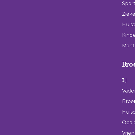
Spor
Ziek
Huisa
Kinde
Mant
Broe
Jij
Vade
Broer
Huisd
Opa 
Vrie