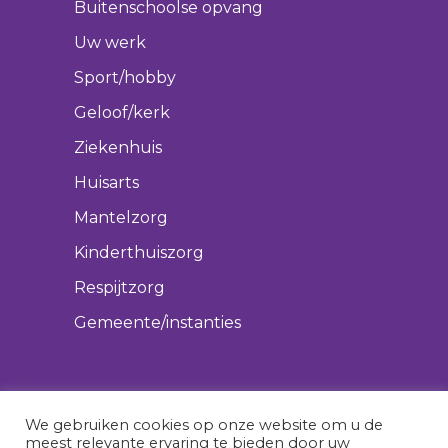
Buitenschoolse opvang
Uw werk
Sport/hobby
Geloof/kerk
Ziekenhuis
Huisarts
Mantelzorg
Kinderthuiszorg
Respijtzorg
Gemeente/instanties
We gebruiken cookies op onze website om u de
meest relevante ervaring te bieden door uw