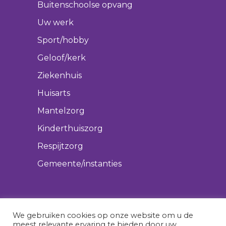
Buitenschoolse opvang
Uw werk
Sport/hobby
Geloof/kerk
Ziekenhuis
Huisarts
Mantelzorg
Kinderthuiszorg
Respijtzorg
Gemeente/instanties
We gebruiken cookies op onze website om u de
meest relevante ervaring te bieden door uw