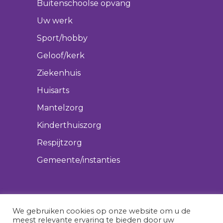
Buitenschoolse opvang
Uw werk
Sport/hobby
Geloof/kerk
Ziekenhuis
Huisarts
Mantelzorg
Kinderthuiszorg
Respijtzorg
Gemeente/instanties
We gebruiken cookies op onze website om u de
meest relevante ervaring te bieden door uw