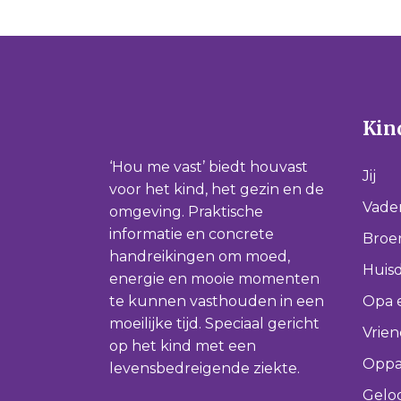
Kind
‘Hou me vast’ biedt houvast
Jij
voor het kind, het gezin en de
Vade
omgeving. Praktische
informatie en concrete
Broer
handreikingen om moed,
Huisd
energie en mooie momenten
te kunnen vasthouden in een
Opa 
moeilijke tijd. Speciaal gericht
Vrie
op het kind met een
Oppa
levensbedreigende ziekte.
Gelo