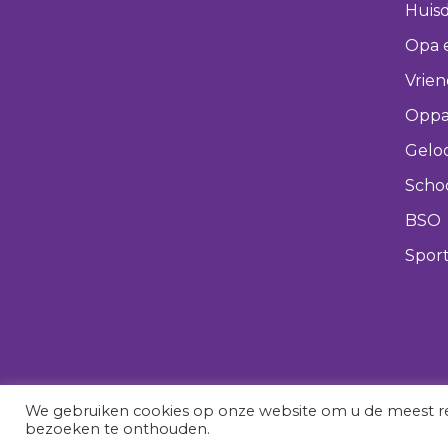
Huisd
Opa 
Vrie
Oppa
Gelo
Scho
BSO
Spor
We gebruiken cookies op onze website om u de meest re
bezoeken te onthouden.