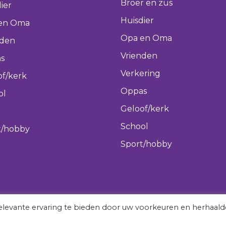
Broer en zus
ier
Huisdier
en Oma
Opa en Oma
nden
Vrienden
s
Verkering
of/kerk
Oppas
ol
Geloof/kerk
School
t/hobby
Sport/hobby
levante ervaring te bieden door uw voorkeuren en herhaald
vergeetmeniet.nl © 2022 All rights reserved.