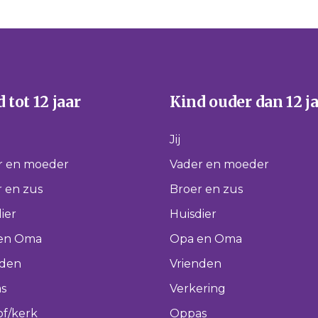
 tot 12 jaar
Kind ouder dan 12 j
Jij
r en moeder
Vader en moeder
 en zus
Broer en zus
ier
Huisdier
en Oma
Opa en Oma
nden
Vrienden
s
Verkering
of/kerk
Oppas