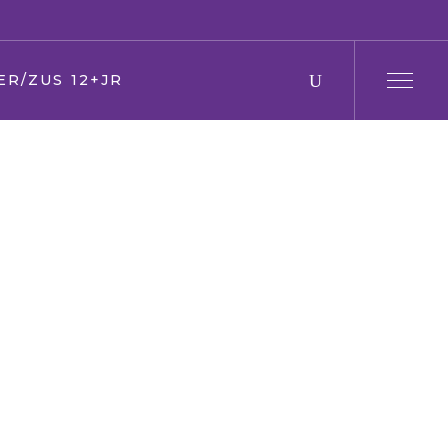
ER/ZUS 12+JR
 en moeder
 en zus
er
en Oma
den
ring
s
/kerk