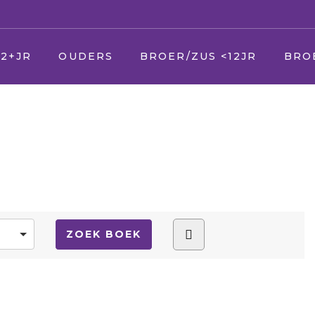
2+JR
OUDERS
BROER/ZUS <12JR
BRO
U
Jij
Jij
r
Uw zieke kind
Vader en moeder
Vader
Uw andere kinderen
Broer en zus
Broer
Uw partner
Huisdier
Huisdi
(Schoon) ouders
Opa en Oma
Opa 
(Schoon) familie
Vrienden
Vrien
Vrienden & kennissen
Oppas
Verke
School
Geloof/kerk
Oppa
Uw werk
School
Geloof