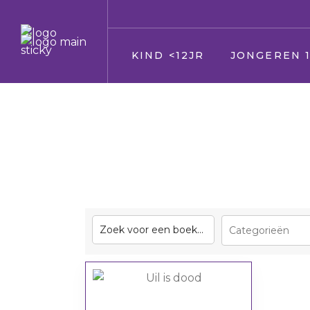
KIND <12JR
JONGEREN 1
Jij
Jij
Vader en moeder
Vader en moede
Broer en zus
Broer en zus
Huisdier
Huisdier
Opa en Oma
Opa en Oma
Vrienden
Vrienden
Oppas
Verkering
Geloof/kerk
Oppas
School
Geloof/kerk