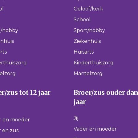
ol
Geloof/kerk
School
t/hobby
Sport/hobby
enhuis
Ziekenhuis
rts
Huisarts
rthuiszorg
Kinderthuiszorg
elzorg
Mantelzorg
r/zus tot 12 jaar
Broer/zus ouder dan
jaar
Jij
r en moeder
Vader en moeder
 en zus