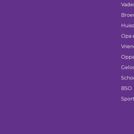
Vade
Broer
Huisd
Opa 
Vrie
Oppa
Gelo
Scho
BSO
Spor