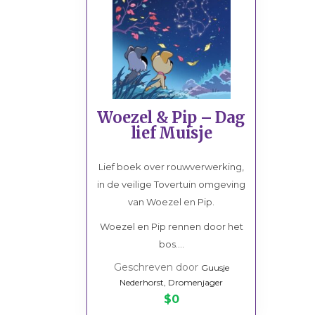
BSO
School
Sport/hobby
Sport/hobby
Ziekenhuis
Ziekenhuis
Huisarts
Huisarts
KinderThuisZorg
Kinderthuiszor
Woezel & Pip – Dag
lief Muisje
Lief boek over rouwverwerking,
in de veilige Tovertuin omgeving
van Woezel en Pip.
Woezel en Pip rennen door het
bos....
Geschreven door
Guusje
Nederhorst, Dromenjager
$0