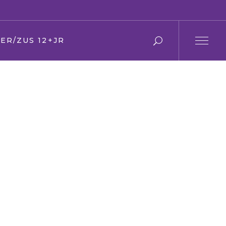
ER/ZUS 12+JR
r en moeder
 en zus
ier
en Oma
den
ring
s
f/kerk