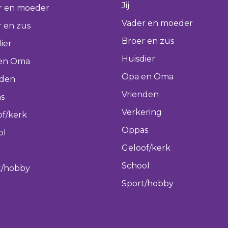
Jij
r en moeder
Vader en moeder
 en zus
Broer en zus
ier
Huisdier
en Oma
Opa en Oma
nden
Vrienden
s
Verkering
of/kerk
Oppas
ol
Geloof/kerk
School
t/hobby
Sport/hobby