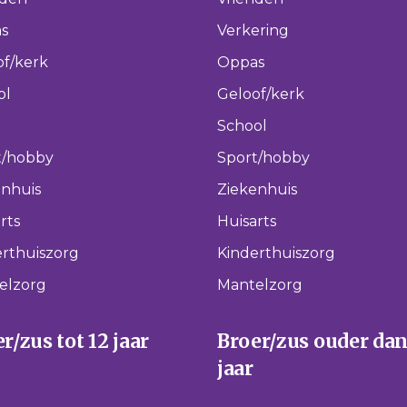
s
Verkering
of/kerk
Oppas
ol
Geloof/kerk
School
t/hobby
Sport/hobby
enhuis
Ziekenhuis
rts
Huisarts
rthuiszorg
Kinderthuiszorg
elzorg
Mantelzorg
r/zus tot 12 jaar
Broer/zus ouder dan
jaar