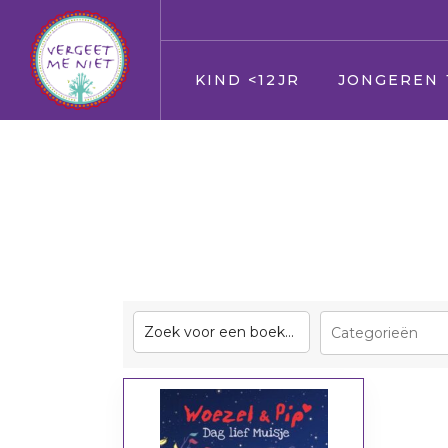
KIND <12JR
JONGEREN 
Jij
Jij
Vader en moeder
Vader en moed
Broer en zus
Broer en zus
Huisdier
Huisdier
Opa en Oma
Opa en Oma
Vrienden
Vrienden
Oppas
Verkering
Geloof/kerk
Oppas
School
Geloof/kerk