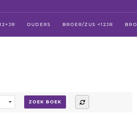
12+JR
OUDERS
BROER/ZUS <12JR
BRO
U
Jij
Jij
er
Uw zieke kind
Vader en moeder
Vade
Uw andere kinderen
Broer en zus
Broer
Uw partner
Huisdier
Huisd
(Schoon) ouders
Opa en Oma
Opa 
(Schoon) familie
Vrienden
Vrien
Vrienden & kennissen
Oppas
Verke
School
Geloof/kerk
Oppa
Uw werk
School
Geloo