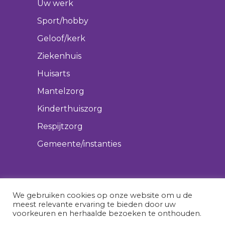
Uw werk
Sport/hobby
Geloof/kerk
Ziekenhuis
Huisarts
Mantelzorg
Kinderthuiszorg
Respijtzorg
Gemeente/instanties
We gebruiken cookies op onze website om u de
meest relevante ervaring te bieden door uw
voorkeuren en herhaalde bezoeken te onthouden.