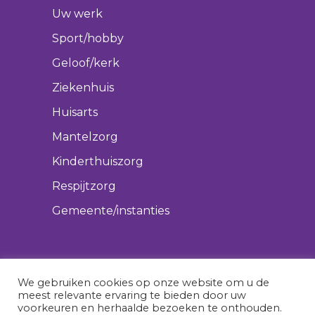
Uw werk
Sport/hobby
Geloof/kerk
Ziekenhuis
Huisarts
Mantelzorg
Kinderthuiszorg
Respijtzorg
Gemeente/instanties
We gebruiken cookies op onze website om u de
meest relevante ervaring te bieden door uw
voorkeuren en herhaalde bezoeken te onthouden.