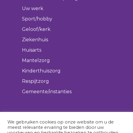
Uw werk
Sport/hobby
Geloof/kerk
Ziekenhuis
Huisarts
Mantelzorg
Kinderthuiszorg
Respijtzorg
Gemeente/instanties
We gebruiken cookies op onze website om u de
meest relevante ervaring te bieden door uw
voorkeuren en herhaalde bezoeken te onthouden.