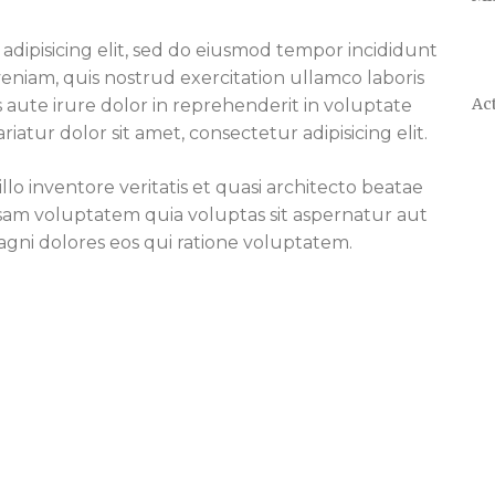
Sport/hobby
BSO
Schoo
adipisicing elit, sed do eiusmod tempor incididunt
Geloof/kerk
Sport/hobby
Sport
T
eniam, quis nostrud exercitation ullamco laboris
Ziekenhuis
Ziekenhuis
Zieke
Act
 aute irure dolor in reprehenderit in voluptate
Huisarts
Huisarts
Huisar
riatur dolor sit amet, consectetur adipisicing elit.
Mantelzorg
Kinderthuiszorg
Kinder
lo inventore veritatis et quasi architecto beatae
Kinderthuiszorg
psam voluptatem quia voluptas sit aspernatur aut
Respijtzorg
agni dolores eos qui ratione voluptatem.
Gemeente/instanties