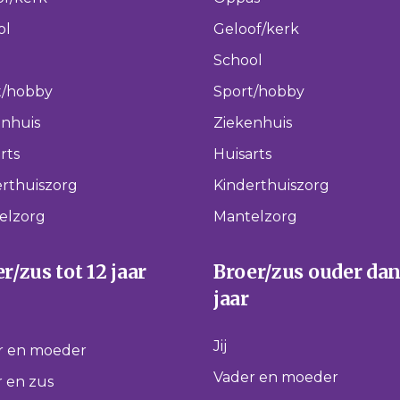
ol
Geloof/kerk
School
t/hobby
Sport/hobby
enhuis
Ziekenhuis
rts
Huisarts
rthuiszorg
Kinderthuiszorg
elzorg
Mantelzorg
r/zus tot 12 jaar
Broer/zus ouder dan
jaar
Jij
r en moeder
Vader en moeder
 en zus