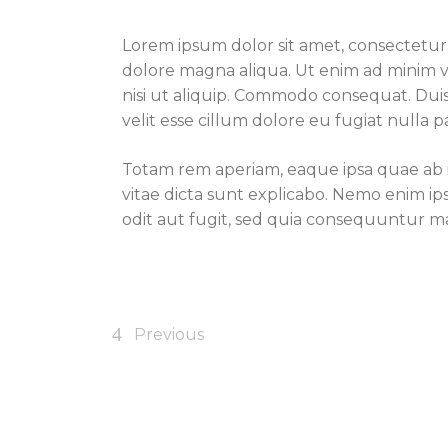
BSO
School
Lorem ipsum dolor sit amet, consectetur 
Sport/hobby
Sport/hobby
dolore magna aliqua. Ut enim ad minim v
Ziekenhuis
Ziekenhuis
nisi ut aliquip. Commodo consequat. Duis
Huisarts
Huisarts
velit esse cillum dolore eu fugiat nulla pa
KinderThuisZorg
Kinderthuiszorg
Totam rem aperiam, eaque ipsa quae ab il
vitae dicta sunt explicabo. Nemo enim i
odit aut fugit, sed quia consequuntur m
Previous