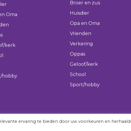
Broer en zus
ier
Huisdier
en Oma
Opa en Oma
nden
Vrienden
s
Verkering
of/kerk
Oppas
ol
Geloof/kerk
School
t/hobby
Sport/hobby
levante ervaring te bieden door uw voorkeuren en herhaald
vergeetmeniet.nl © 2022 All rights reserved.