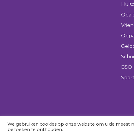
Huisd
Opa 
Vrie
Oppa
Gelo
Scho
BSO
Spor
We gebruiken cookies op onze website om u de meest re
bezoeken te onthouden.