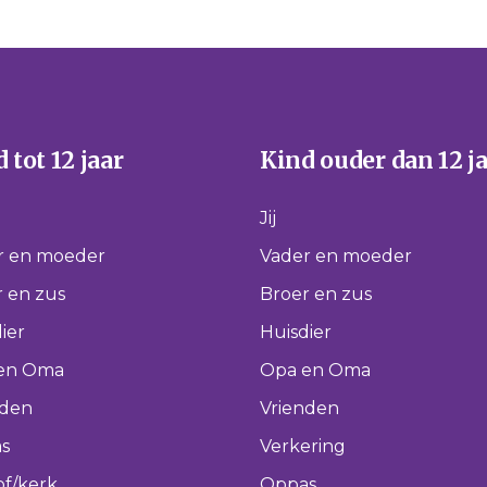
 tot 12 jaar
Kind ouder dan 12 j
Jij
r en moeder
Vader en moeder
 en zus
Broer en zus
ier
Huisdier
en Oma
Opa en Oma
nden
Vrienden
s
Verkering
of/kerk
Oppas